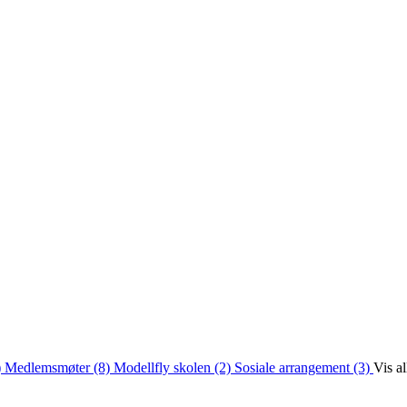
)
Medlemsmøter (8)
Modellfly skolen (2)
Sosiale arrangement (3)
Vis a