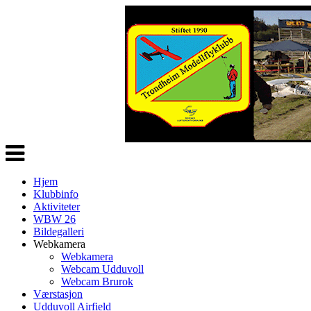
Veksle
navigasjon
Hjem
Klubbinfo
Aktiviteter
WBW 26
Bildegalleri
Webkamera
Webkamera
Webcam Udduvoll
Webcam Brurok
Værstasjon
Udduvoll Airfield