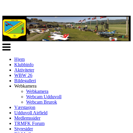
Veksle
navigasjon
Hjem
Klubbinfo
Aktiviteter
WBW 26
Bildegalleri
Webkamera
Webkamera
Webcam Udduvoll
Webcam Brurok
Værstasjon
Udduvoll Airfield
Medlemssider
TRMFK Forum
Styresider