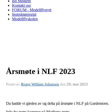
Bli Medlem
Kontakt oss
FORUM - Modellflynytt
Instruktørportal
Modellflyskolen
Årsmøte i NLF 2023
Postet av
Roger William Johansen
den
29. mar 2023
Da hadde vi gleden av og delta på årsmøte i NLF på Gardemoen.
Info fra møte kommer på Medlems møte