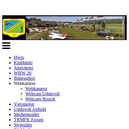
Veksle
navigasjon
Hjem
Klubbinfo
Aktiviteter
WBW 26
Bildegalleri
Webkamera
Webkamera
Webcam Udduvoll
Webcam Brurok
Værstasjon
Udduvoll Airfield
Medlemssider
TRMFK Forum
Styresider