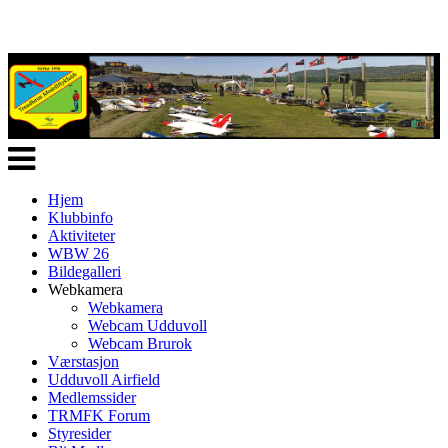
Veksle
navigasjon
Hjem
Klubbinfo
Aktiviteter
WBW 26
Bildegalleri
Webkamera
Webkamera
Webcam Udduvoll
Webcam Brurok
Værstasjon
Udduvoll Airfield
Medlemssider
TRMFK Forum
Styresider