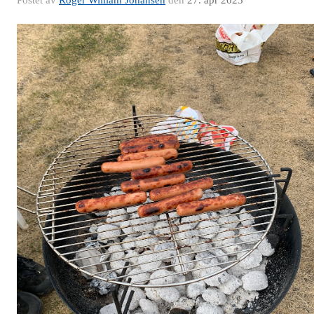
Postet av
Roger William Johansen
den
27. apr 2023