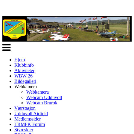
Veksle
navigasjon
Hjem
Klubbinfo
Aktiviteter
WBW 26
Bildegalleri
Webkamera
Webkamera
Webcam Udduvoll
Webcam Brurok
Værstasjon
Udduvoll Airfield
Medlemssider
TRMFK Forum
Styresider