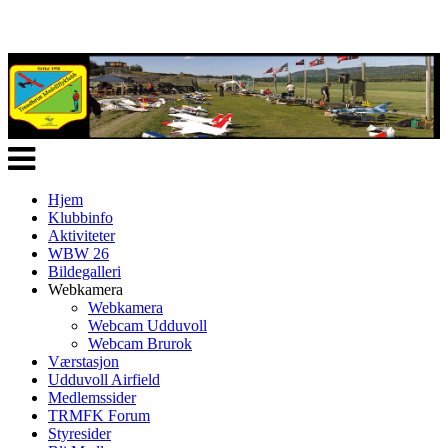
Veksle
navigasjon
Hjem
Klubbinfo
Aktiviteter
WBW 26
Bildegalleri
Webkamera
Webkamera
Webcam Udduvoll
Webcam Brurok
Værstasjon
Udduvoll Airfield
Medlemssider
TRMFK Forum
Styresider