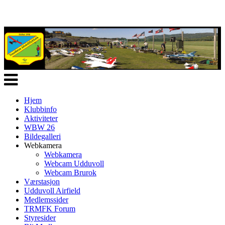
Veksle
navigasjon
Hjem
Klubbinfo
Aktiviteter
WBW 26
Bildegalleri
Webkamera
Webkamera
Webcam Udduvoll
Webcam Brurok
Værstasjon
Udduvoll Airfield
Medlemssider
TRMFK Forum
Styresider