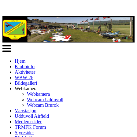
Veksle
navigasjon
Hjem
Klubbinfo
Aktiviteter
WBW 26
Bildegalleri
Webkamera
Webkamera
Webcam Udduvoll
Webcam Brurok
Værstasjon
Udduvoll Airfield
Medlemssider
TRMFK Forum
Styresider