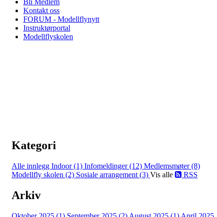
Bli Medlem
Kontakt oss
FORUM - Modellflynytt
Instruktørportal
Modellflyskolen
Kategori
Alle innlegg
Indoor (1)
Infomeldinger (12)
Medlemsmøter (8)
Modellfly skolen (2)
Sosiale arrangement (3)
Vis alle
RSS
Arkiv
Oktober 2025 (1)
September 2025 (2)
August 2025 (1)
April 2025