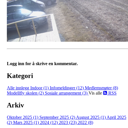
Logg inn for å skrive en kommentar.
Kategori
Alle innlegg
Indoor (1)
Infomeldinger (12)
Medlemsmøter (8)
Modellfly skolen (2)
Sosiale arrangement (3)
Vis alle
RSS
Arkiv
Oktober 2025 (1)
September 2025 (2)
August 2025 (1)
April 2025
(2)
Mars 2025 (1)
2024 (12)
2023 (23)
2022 (8)