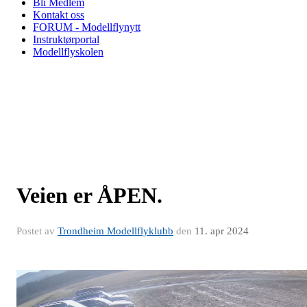
Bli Medlem
Kontakt oss
FORUM - Modellflynytt
Instruktørportal
Modellflyskolen
Veien er ÅPEN.
Postet av
Trondheim Modellflyklubb
den
11. apr 2024