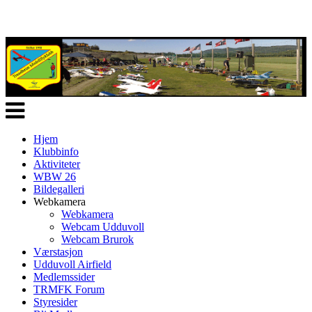
Veksle
navigasjon
Hjem
Klubbinfo
Aktiviteter
WBW 26
Bildegalleri
Webkamera
Webkamera
Webcam Udduvoll
Webcam Brurok
Værstasjon
Udduvoll Airfield
Medlemssider
TRMFK Forum
Styresider