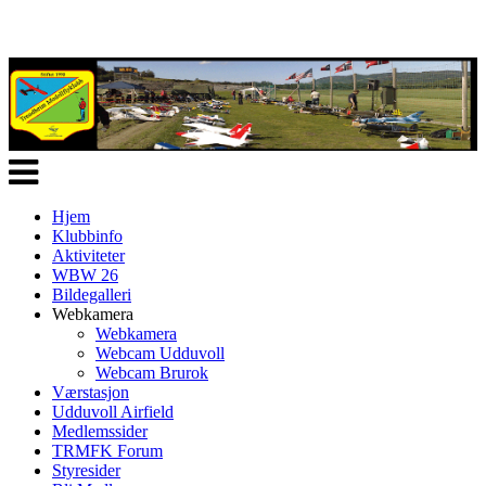
Veksle
navigasjon
Hjem
Klubbinfo
Aktiviteter
WBW 26
Bildegalleri
Webkamera
Webkamera
Webcam Udduvoll
Webcam Brurok
Værstasjon
Udduvoll Airfield
Medlemssider
TRMFK Forum
Styresider