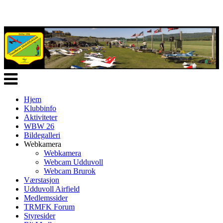
Veksle
navigasjon
Hjem
Klubbinfo
Aktiviteter
WBW 26
Bildegalleri
Webkamera
Webkamera
Webcam Udduvoll
Webcam Brurok
Værstasjon
Udduvoll Airfield
Medlemssider
TRMFK Forum
Styresider