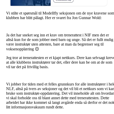
Vi stilte et spørsmål til Modellfly seksjonen om de nye kravene so
klubben har blitt pålagt. Her er svaret fra Jon Gunnar Wold:
Ja det har sneket seg inn et krav om trenerattest i NIF men det er
altså kun for de som jobber med barn og unge. Så det er fullt mulig
være instruktør uten attesten, bare at man da begrenser seg til
voksenopplæring 😊
Jeg tror at trenerattesten er et kjapt nettkurs. Dere kan selvsagt krev
at alle klubbens instruktører tar det, eller dere kan be om at de som
vil tar det på frivillig basis.
Vi jobber for tiden med et felles grunnkurs for alle instruktører i hel
NLF, altså på tvers av seksjoner og det vil bli et nettkurs som vi ka
bruke som instruktør-oppdatering. Det vil inneholde alt om hvorda
vi skal forholde oss til blant annet dette med trenerattesten. Dette
arbeidet har ikke kommet så langt avgårde enda så derfor er det no
litt informasjonsvakuum rundt dette.