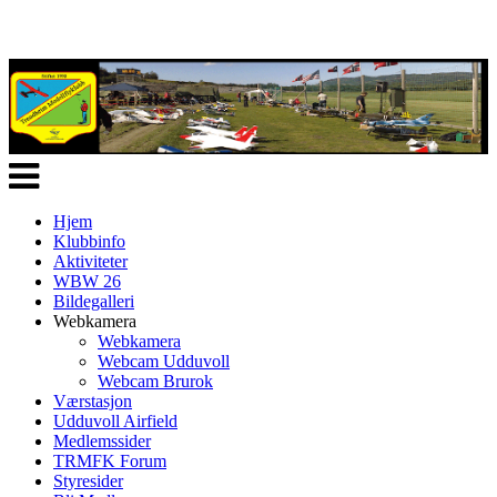
Veksle
navigasjon
Hjem
Klubbinfo
Aktiviteter
WBW 26
Bildegalleri
Webkamera
Webkamera
Webcam Udduvoll
Webcam Brurok
Værstasjon
Udduvoll Airfield
Medlemssider
TRMFK Forum
Styresider