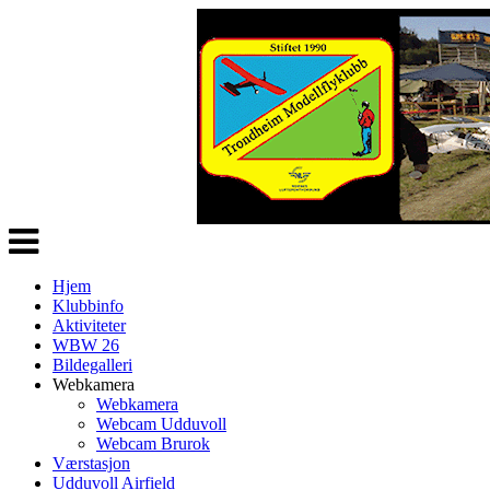
Veksle
navigasjon
Hjem
Klubbinfo
Aktiviteter
WBW 26
Bildegalleri
Webkamera
Webkamera
Webcam Udduvoll
Webcam Brurok
Værstasjon
Udduvoll Airfield