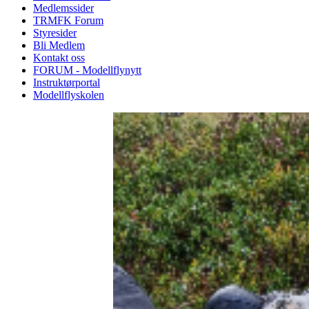
Medlemssider
TRMFK Forum
Styresider
Bli Medlem
Kontakt oss
FORUM - Modellflynytt
Instruktørportal
Modellflyskolen