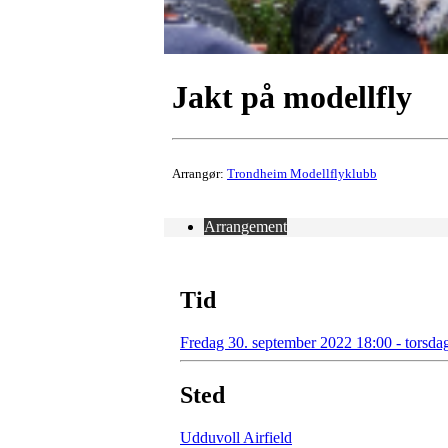
Jakt på modellfly
Arrangør:
Trondheim Modellflyklubb
Arrangement
Tid
Fredag 30. september 2022 18:00 - torsda
Sted
Udduvoll Airfield