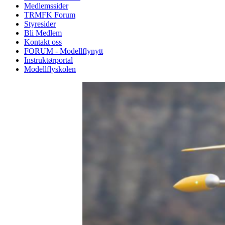
Medlemssider
TRMFK Forum
Styresider
Bli Medlem
Kontakt oss
FORUM - Modellflynytt
Instruktørportal
Modellflyskolen