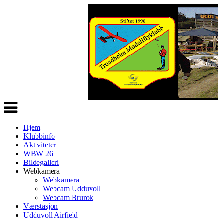
Veksle
navigasjon
Hjem
Klubbinfo
Aktiviteter
WBW 26
Bildegalleri
Webkamera
Webkamera
Webcam Udduvoll
Webcam Brurok
Værstasjon
Udduvoll Airfield