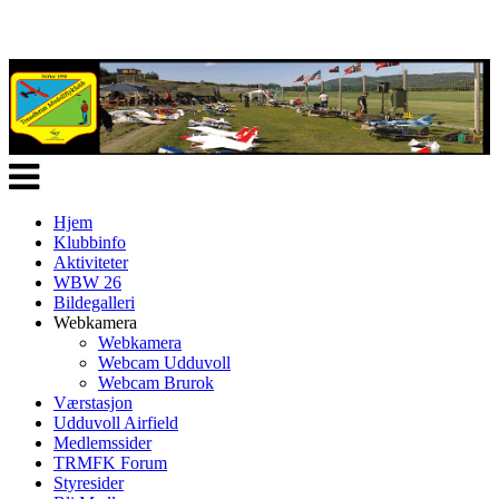
Veksle
navigasjon
Hjem
Klubbinfo
Aktiviteter
WBW 26
Bildegalleri
Webkamera
Webkamera
Webcam Udduvoll
Webcam Brurok
Værstasjon
Udduvoll Airfield
Medlemssider
TRMFK Forum
Styresider