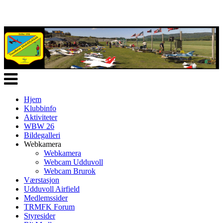
Veksle
navigasjon
Hjem
Klubbinfo
Aktiviteter
WBW 26
Bildegalleri
Webkamera
Webkamera
Webcam Udduvoll
Webcam Brurok
Værstasjon
Udduvoll Airfield
Medlemssider
TRMFK Forum
Styresider