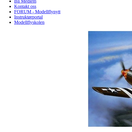
Bli Medlem
Kontakt oss
FORUM - Modellflynytt
Instruktørportal
Modellflyskolen