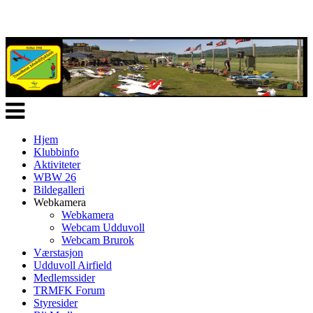
Veksle
navigasjon
Hjem
Klubbinfo
Aktiviteter
WBW 26
Bildegalleri
Webkamera
Webkamera
Webcam Udduvoll
Webcam Brurok
Værstasjon
Udduvoll Airfield
Medlemssider
TRMFK Forum
Styresider