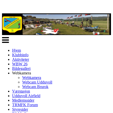
Veksle
navigasjon
Hjem
Klubbinfo
Aktiviteter
WBW 26
Bildegalleri
Webkamera
Webkamera
Webcam Udduvoll
Webcam Brurok
Værstasjon
Udduvoll Airfield
Medlemssider
TRMFK Forum
Styresider