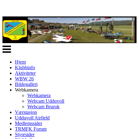
Veksle
navigasjon
Hjem
Klubbinfo
Aktiviteter
WBW 26
Bildegalleri
Webkamera
Webkamera
Webcam Udduvoll
Webcam Brurok
Værstasjon
Udduvoll Airfield
Medlemssider
TRMFK Forum
Styresider