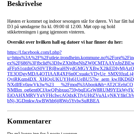
Beskrivelse
Høsten er kommet og indoor sesongen står for døren. Vi har fått hal
D3 på søndagene fra kl. 09:00 til 12:00. Møt opp og hold
stikketreningen i gang igjennom vinteren.
Oversikt over hvilken hall og datoer vi har finner du her:
https://l.facebook.com/l.php?
u=https%3A%2F%2Futleie.trondheim.kommune.no%2Forg%2Fin
ex%2F686%3Ffbclid%3DIwZXh0bgNhZW0CMTAAYnJpZBE
aFFpS1ozdnQzS0VTRjBwaHNydGMGYXBwX2lkEDIyMjAz
TE3ODgyMDA4OTIAAR4XF6n0CxuakcVDyUe_SMX9JzaLj4
QviRKqm4DX_XHQoUKUYHs61UeBU57lw_aem_kwJIKD6D
NXdIfEv0awVk3w%23___%2Fmod%3Abook&h=AT2CEelsCO
NMBm_og6ent0CfAwQPsbxuq759ybqEiGrW8RUM9YEkWyFk
EiOAHXMRVYgVFHcIwcAOdxKTfyUHtZVuALyNKYfikCb
bNj-3GDmkwAwBWhb6jjRWo5YvlwSuRBEA
Kommentarer
Du må logge inn for å poste i veggen.