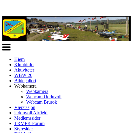
Veksle
navigasjon
Hjem
Klubbinfo
Aktiviteter
WBW 26
Bildegalleri
Webkamera
Webkamera
Webcam Udduvoll
Webcam Brurok
Værstasjon
Udduvoll Airfield
Medlemssider
TRMFK Forum
Styresider