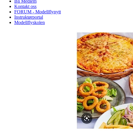
Bli Medlem
Kontakt oss
FORUM - Modellflynytt
Instruktørportal
Modellflyskolen